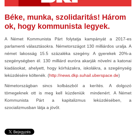
Béke, munka, szolidaritás! Három
ok, hogy kommunista legyek.
A Német Kommunista Párt folytatja kampányát a 2017-es
parlamenti választásokra. Németországot 130 milliárdos uralja. A
német lakosság 15.5 százaléka szegény. A gyerekek 20%-a
szegénységben él. 130 milliárd euróra akarják növelni a katonai
kiadásokat, ahelyett, hogy kórházakra, iskolákra, a szegénység
leküzdésére költenék. (
http://news.dkp.suhail.uberspace.de
)
Németországban sincs kolbászból a kerítés. A dolgozó
tömegeknek ott is meg kell küzdeniük mindenért. A Német
Kommunista Párt a kapitalizmus leküzdésében, a
szocializmusban látja a jövőt.