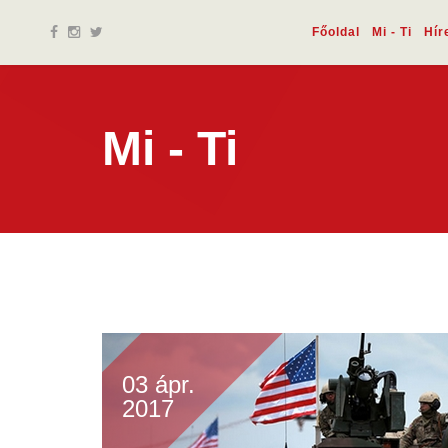
Főoldal
Mi - Ti
Hír
Mi - Ti
03 ápr.
2017