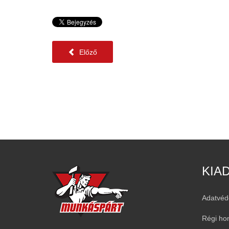
Előző
KIA
Adatvéd
Régi ho