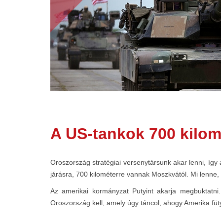
A US-tankok 700 kilom
Oroszország stratégiai versenytársunk akar lenni, így 
járásra, 700 kilométerre vannak Moszkvától. Mi lenne,
Az amerikai kormányzat Putyint akarja megbuktatni
Oroszország kell, amely úgy táncol, ahogy Amerika füt