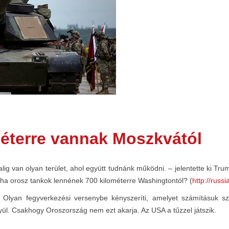
éterre vannak Moszkvától
alig van olyan terület, ahol együtt tudnánk működni. – jelentette ki Tru
 ha orosz tankok lennének 700 kilométerre Washingtontól? (
http://russ
. Olyan fegyverkezési versenybe kényszeríti, amelyet számításuk s
yül. Csakhogy Oroszország nem ezt akarja. Az USA a tűzzel játszik.