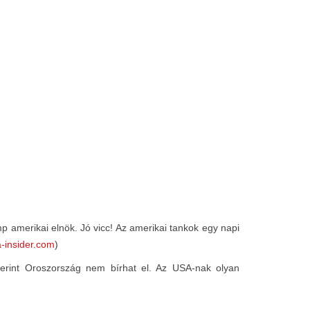
mp amerikai elnök. Jó vicc! Az amerikai tankok egy napi
ia-insider.com
)
zerint Oroszország nem bírhat el. Az USA-nak olyan