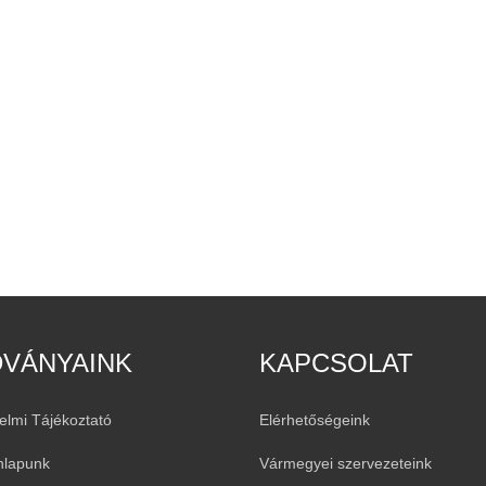
DVÁNYAINK
KAPCSOLAT
elmi Tájékoztató
Elérhetőségeink
nlapunk
Vármegyei szervezeteink