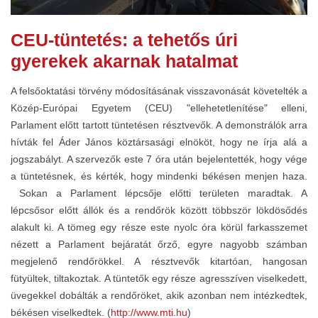
CEU-tüntetés: a tehetős úri
gyerekek akarnak hatalmat
A felsőoktatási törvény módosításának visszavonását követelték a
Közép-Európai Egyetem (CEU) "ellehetetlenítése" elleni,
Parlament előtt tartott tüntetésen résztvevők. A demonstrálók arra
hívták fel Áder János köztársasági elnököt, hogy ne írja alá a
jogszabályt. A szervezők este 7 óra után bejelentették, hogy vége
a tüntetésnek, és kérték, hogy mindenki békésen menjen haza.
Sokan a Parlament lépcsője előtti területen maradtak. A
lépcsősor előtt állók és a rendőrök között többször lökdösődés
alakult ki. A tömeg egy része este nyolc óra körül farkasszemet
nézett a Parlament bejáratát őrző, egyre nagyobb számban
megjelenő rendőrökkel. A résztvevők kitartóan, hangosan
fütyültek, tiltakoztak. A tüntetők egy része agresszíven viselkedett,
üvegekkel dobálták a rendőröket, akik azonban nem intézkedtek,
békésen viselkedtek. (
http://www.mti.hu
)