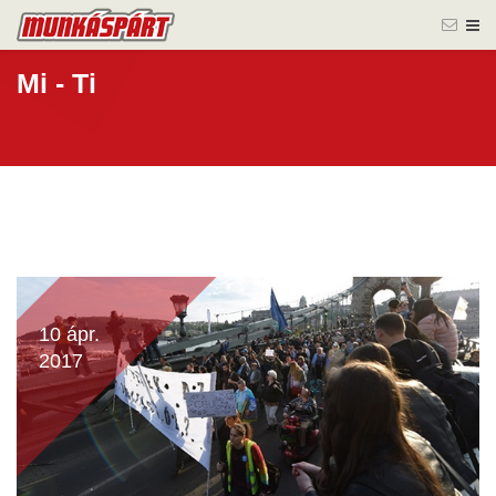
Mi - Ti
10 ápr.
2017