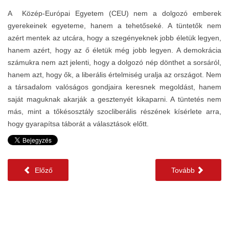
A Közép-Európai Egyetem (CEU) nem a dolgozó emberek
gyerekeinek egyeteme, hanem a tehetőseké. A tüntetők nem
azért mentek az utcára, hogy a szegényeknek jobb életük legyen,
hanem azért, hogy az ő életük még jobb legyen. A demokrácia
számukra nem azt jelenti, hogy a dolgozó nép dönthet a sorsáról,
hanem azt, hogy ők, a liberális értelmiség uralja az országot. Nem
a társadalom valóságos gondjaira keresnek megoldást, hanem
saját maguknak akarják a gesztenyét kikaparni. A tüntetés nem
más, mint a tőkésosztály szocliberális részének kísérlete arra,
hogy gyarapítsa táborát a választások előtt.
Előző
Tovább