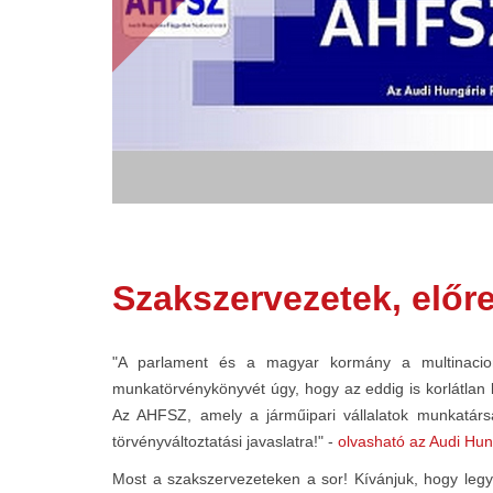
Szakszervezetek, előre
"A parlament és a magyar kormány a multinacioná
munkatörvénykönyvét úgy, hogy az eddig is korlátlan
Az AHFSZ, amely a járműipari vállalatok munkatársa
törvényváltoztatási javaslatra!" -
olvasható az Audi Hu
Most a szakszervezeteken a sor! Kívánjuk, hogy leg