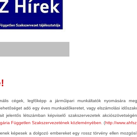
!
lis cégek, legfőképp a járműipari munkáltatók nyomására meg 
 lehetőséget adó egy éves munkaidőkeretet, vagy elszámolási időszako
it jelentős létszámban képviselő szakszervezetek akciószövetségén
ngária Független Szakszervezetének közleményében.
(
http://www.ahfsz
yenek képesek a dolgozó embereket egy rossz törvény ellen mozgósíta