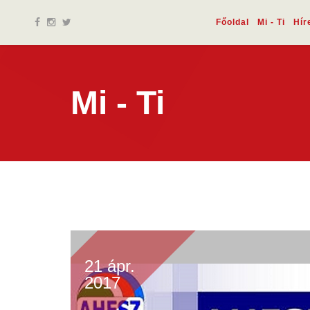
Főoldal
Mi - Ti
Hír
Mi - Ti
21 ápr.
2017