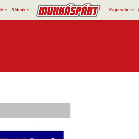
ek
Rólunk
Kapcsolat