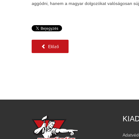
aggódni, hanem a magyar dolgozókat valóságosan sújt
Előző
KIA
Adatvéd