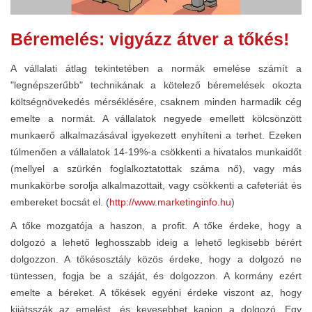
Béremelés: vigyázz átver a tőkés!
A vállalati átlag tekintetében a normák emelése számít a
"legnépszerűbb" technikának a kötelező béremelések okozta
költségnövekedés mérséklésére, csaknem minden harmadik cég
emelte a normát. A vállalatok negyede emellett kölcsönzött
munkaerő alkalmazásával igyekezett enyhíteni a terhet. Ezeken
túlmenően a vállalatok 14-19%-a csökkenti a hivatalos munkaidőt
(mellyel a szürkén foglalkoztatottak száma nő), vagy más
munkakörbe sorolja alkalmazottait, vagy csökkenti a cafeteriát és
embereket bocsát el. (
http://www.marketinginfo.hu
)
A tőke mozgatója a haszon, a profit. A tőke érdeke, hogy a
dolgozó a lehető leghosszabb ideig a lehető legkisebb bérért
dolgozzon. A tőkésosztály közös érdeke, hogy a dolgozó ne
tüntessen, fogja be a száját, és dolgozzon. A kormány ezért
emelte a béreket. A tőkések egyéni érdeke viszont az, hogy
kijátsszák az emelést, és kevesebbet kapjon a dolgozó. Egy