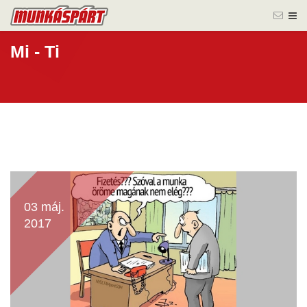
Mi - Ti
03 máj.
2017