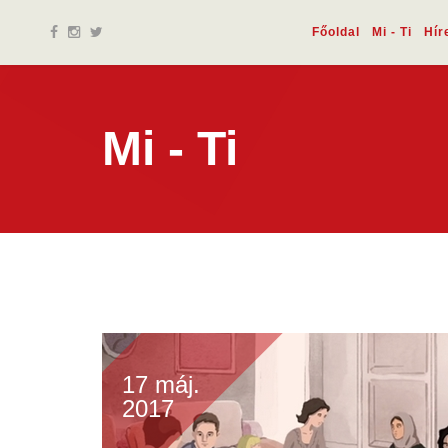
Főoldal
Mi - Ti
Hír
Mi - Ti
17 máj.
2017