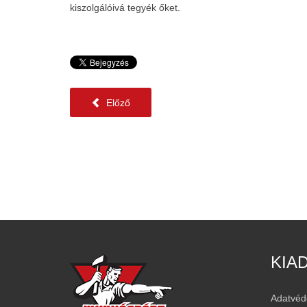
kiszolgálóivá tegyék őket.
Előző
KIA
Adatvéd