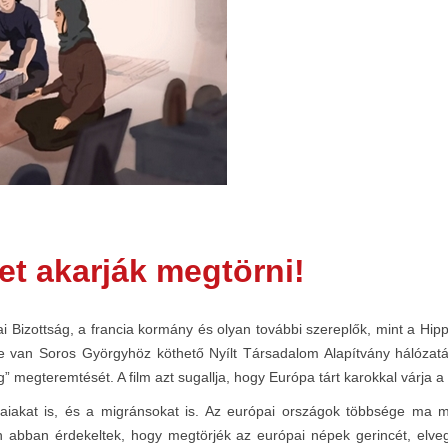
et akarják megtörni!
i Bizottság, a francia kormány és olyan további szereplők, mint a Hi
e van Soros Györgyhöz köthető Nyílt Társadalom Alapítvány hálózatáva
” megteremtését. A film azt sugallja, hogy Európa tárt karokkal várja a
aiakat is, és a migránsokat is. Az európai országok többsége ma má
n abban érdekeltek, hogy megtörjék az európai népek gerincét, elvegy