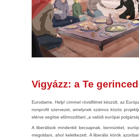
Vigyázz: a Te gerinced
Eurodame, Help! címmel rövidfilmet készült, az Európa
nonprofit szervezet, amelynek számos közös projektj
elérve segítse előmozdítani „a valódi európai polgárság
A liberálisok mindenkit becsapnak, bennünket, európ
megoldani, ahol keletkezett. A liberális körök azonba