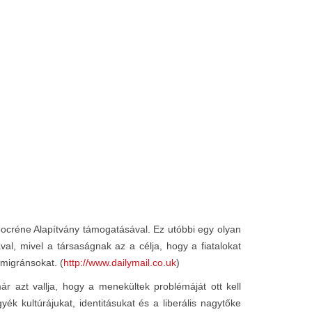
ppocréne Alapítvány támogatásával. Ez utóbbi egy olyan
l, mivel a társaságnak az a célja, hogy a fiatalokat
 migránsokat. (
http://www.dailymail.co.uk
)
r azt vallja, hogy a menekültek problémáját ott kell
ék kultúrájukat, identitásukat és a liberális nagytőke