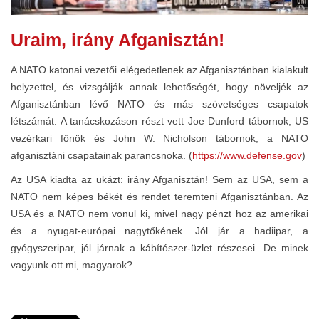
Uraim, irány Afganisztán!
A NATO katonai vezetői elégedetlenek az Afganisztánban kialakult
helyzettel, és vizsgálják annak lehetőségét, hogy növeljék az
Afganisztánban lévő NATO és más szövetséges csapatok
létszámát. A tanácskozáson részt vett Joe Dunford tábornok, US
vezérkari főnök és John W. Nicholson tábornok, a NATO
afganisztáni csapatainak parancsnoka. (
https://www.defense.gov
)
Az USA kiadta az ukázt: irány Afganisztán! Sem az USA, sem a
NATO nem képes békét és rendet teremteni Afganisztánban. Az
USA és a NATO nem vonul ki, mivel nagy pénzt hoz az amerikai
és a nyugat-európai nagytőkének. Jól jár a hadiipar, a
gyógyszeripar, jól járnak a kábítószer-üzlet részesei. De minek
vagyunk ott mi, magyarok?