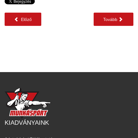
Előző
Tovább
KIADVÁNYAINK