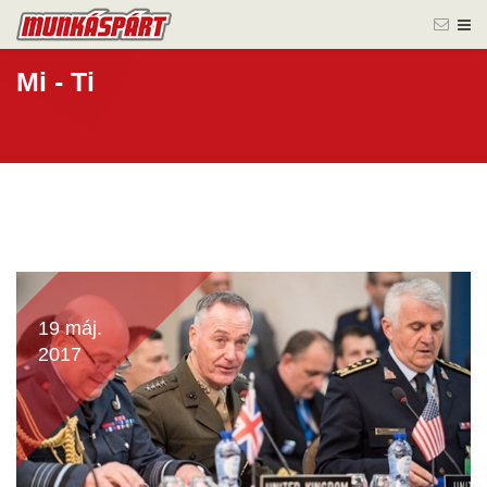
Mi - Ti
19 máj.
2017