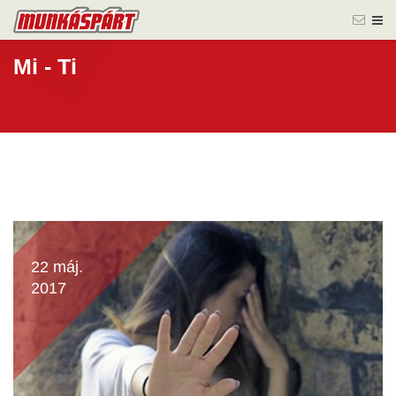
Mi - Ti
22 máj.
2017