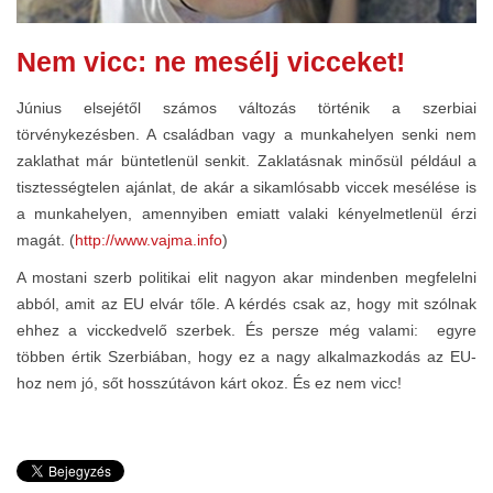
Nem vicc: ne mesélj vicceket!
Június elsejétől számos változás történik a szerbiai
törvénykezésben. A családban vagy a munkahelyen senki nem
zaklathat már büntetlenül senkit. Zaklatásnak minősül például a
tisztességtelen ajánlat, de akár a sikamlósabb viccek mesélése is
a munkahelyen, amennyiben emiatt valaki kényelmetlenül érzi
magát. (
http://www.vajma.info
)
A mostani szerb politikai elit nagyon akar mindenben megfelelni
abból, amit az EU elvár tőle. A kérdés csak az, hogy mit szólnak
ehhez a vicckedvelő szerbek. És persze még valami: egyre
többen értik Szerbiában, hogy ez a nagy alkalmazkodás az EU-
hoz nem jó, sőt hosszútávon kárt okoz. És ez nem vicc!