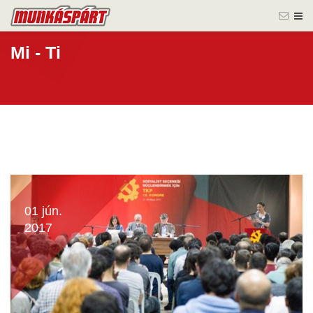
Mi - Ti
01 jún.
2017