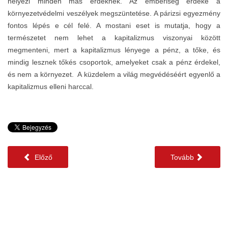
helyezi minden más érdeknek. Az emberiség érdeke a
környezetvédelmi veszélyek megszüntetése. A párizsi egyezmény
fontos lépés e cél felé. A mostani eset is mutatja, hogy a
természetet nem lehet a kapitalizmus viszonyai között
megmenteni, mert a kapitalizmus lényege a pénz, a tőke, és
mindig lesznek tőkés csoportok, amelyeket csak a pénz érdekel,
és nem a környezet. A küzdelem a világ megvédéséért egyenlő a
kapitalizmus elleni harccal.
Előző
Tovább