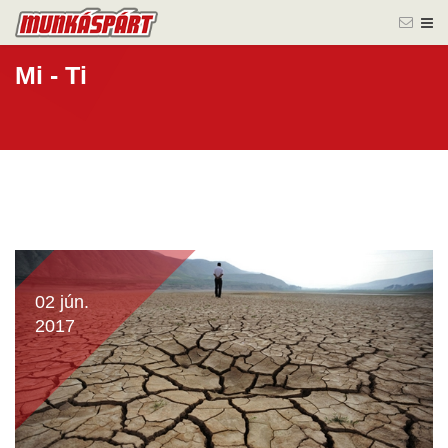
Mi - Ti
02 jún.
2017