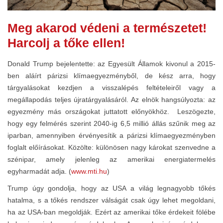
Meg akarod védeni a természetet!
Harcolj a tőke ellen!
Donald Trump bejelentette: az Egyesült Államok kivonul a 2015-
ben aláírt párizsi klímaegyezményből, de kész arra, hogy
tárgyalásokat kezdjen a visszalépés feltételeiről vagy a
megállapodás teljes újratárgyalásáról. Az elnök hangsúlyozta: az
egyezmény más országokat juttatott előnyökhöz. Leszögezte,
hogy egy felmérés szerint 2040-ig 6,5 millió állás szűnik meg az
iparban, amennyiben érvényesítik a párizsi klímaegyezményben
foglalt előírásokat. Közölte: különösen nagy károkat szenvedne a
szénipar, amely jelenleg az amerikai energiatermelés
egyharmadát adja. (
www.mti.hu
)
Trump úgy gondolja, hogy az USA a világ legnagyobb tőkés
hatalma, s a tőkés rendszer válságát csak úgy lehet megoldani,
ha az USA-ban megoldják. Ezért az amerikai tőke érdekeit fölébe