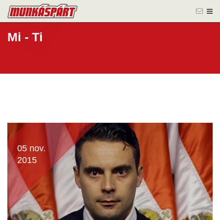
Mi - Ti
05 nov.
2015