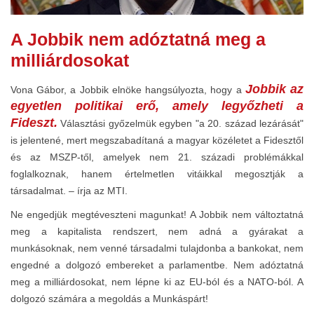
A Jobbik nem adóztatná meg a
milliárdosokat
Jobbik az
Vona Gábor, a Jobbik elnöke hangsúlyozta, hogy a
egyetlen politikai erő, amely legyőzheti a
Fideszt.
Választási győzelmük egyben "a 20. század lezárását"
is jelentené, mert megszabadítaná a magyar közéletet a Fidesztől
és az MSZP-től, amelyek nem 21. századi problémákkal
foglalkoznak, hanem értelmetlen vitáikkal megosztják a
társadalmat. – írja az MTI.
Ne engedjük megtéveszteni magunkat! A Jobbik nem változtatná
meg a kapitalista rendszert, nem adná a gyárakat a
munkásoknak, nem venné társadalmi tulajdonba a bankokat, nem
engedné a dolgozó embereket a parlamentbe. Nem adóztatná
meg a milliárdosokat, nem lépne ki az EU-ból és a NATO-ból. A
dolgozó számára a megoldás a Munkáspárt!