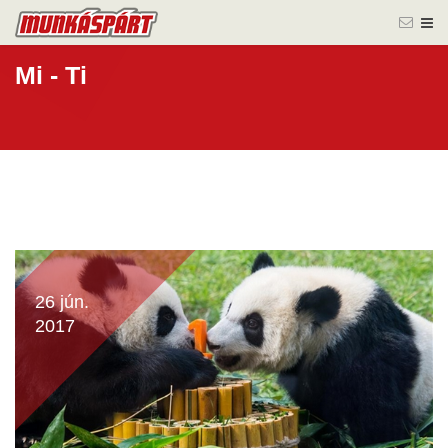
Mi - Ti
26 jún.
2017