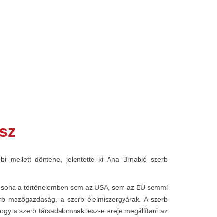
ssz
i mellett döntene, jelentette ki Ana Brnabić szerb
, hogy soha a történelemben sem az USA, sem az EU semmi
erb mezőgazdaság, a szerb élelmiszergyárak. A szerb
ogy a szerb társadalomnak lesz-e ereje megállítani az