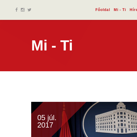
Főoldal
Mi - Ti
Hír
Mi - Ti
05 júl.
2017