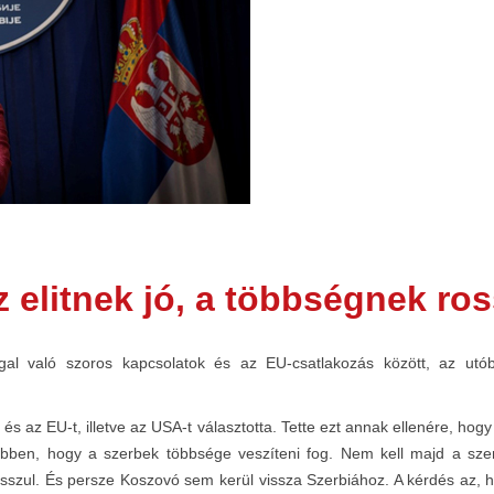
 elitnek jó, a többségnek ro
al való szoros kapcsolatok és az EU-csatlakozás között, az utóbb
t, és az EU-t, illetve az USA-t választotta. Tette ezt annak ellenére
sebben, hogy a szerbek többsége veszíteni fog. Nem kell majd a sz
osszul. És persze Koszovó sem kerül vissza Szerbiához. A kérdés az, h