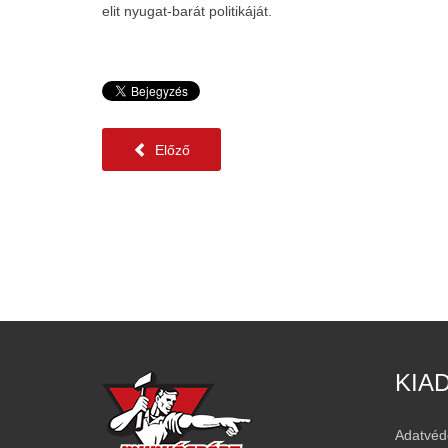
elit nyugat-barát politikáját.
Előző
KIA
Adatvéd