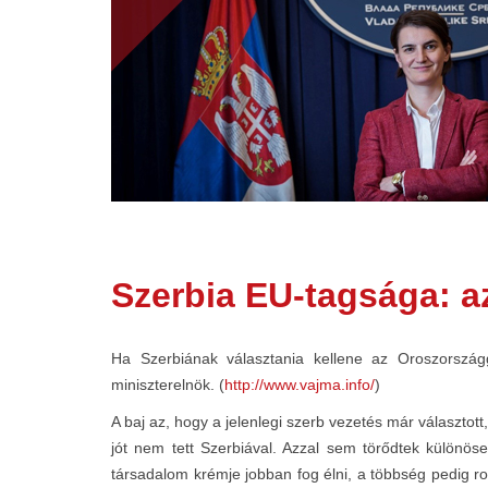
Szerbia EU-tagsága: az
Ha Szerbiának választania kellene az Oroszországg
miniszterelnök. (
http://www.vajma.info/
)
A baj az, hogy a jelenlegi szerb vezetés már választot
jót nem tett Szerbiával. Azzal sem törődtek különö
társadalom krémje jobban fog élni, a többség pedig r