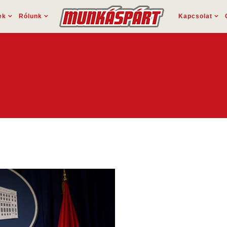
ek
Rólunk
Kapcsolat