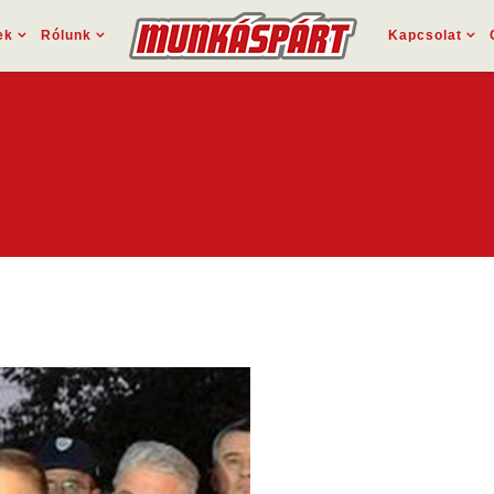
ek
Rólunk
Kapcsolat