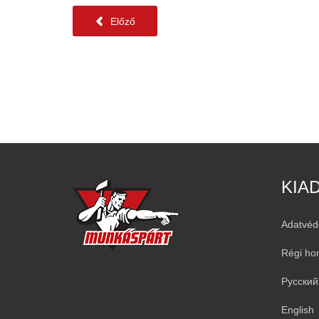
Előző
KIA
Adatvéd
Régi ho
Русский
English