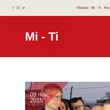
Főoldal
Mi - Ti
Hír
Mi - Ti
09 nov.
2015