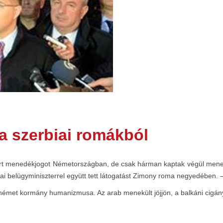
a szerbiai romákból
ért menedékjogot Németországban, de csak hárman kaptak végül menekü
i belügyminiszterrel együtt tett látogatást Zimony roma negyedében. – 
 német kormány humanizmusa. Az arab menekült jöjjön, a balkáni cigán