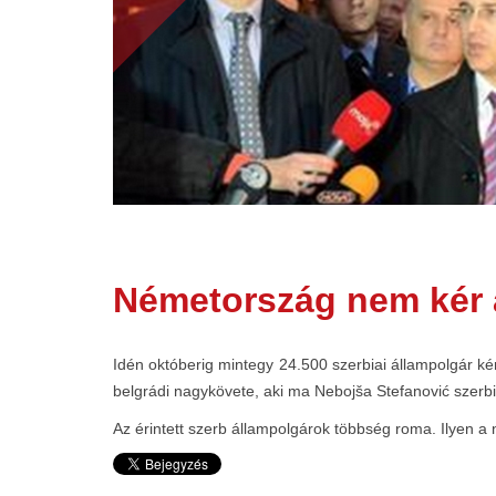
Németország nem kér 
Idén októberig mintegy 24.500 szerbiai állampolgár k
belgrádi nagykövete, aki ma Nebojša Stefanović szerbia
Az érintett szerb állampolgárok többség roma. Ilyen a