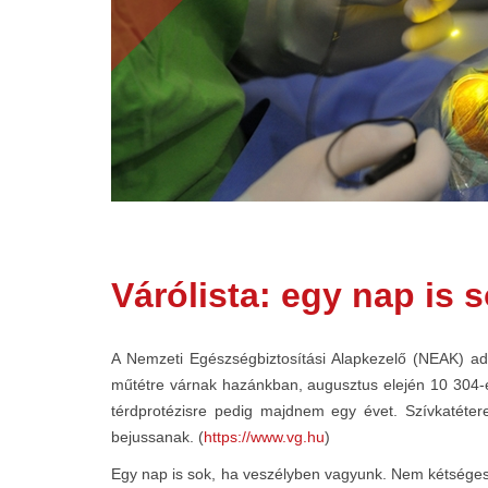
Várólista: egy nap is
A Nemzeti Egészségbiztosítási Alapkezelő (NEAK) ad
műtétre várnak hazánkban, augusztus elején 10 304-en 
térdprotézisre pedig majdnem egy évet. Szívkatéter
bejussanak. (
https://www.vg.hu
)
Egy nap is sok, ha veszélyben vagyunk. Nem kétséges, 