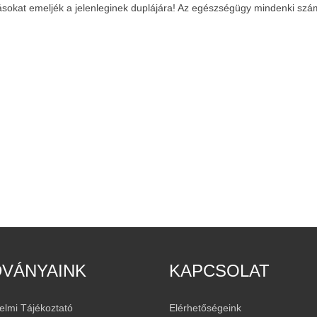
dásokat emeljék a jelenleginek duplájára! Az egészségügy mindenki sz
DVÁNYAINK
KAPCSOLAT
elmi Tájékoztató
Elérhetőségeink