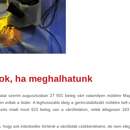
 sok, ha meghalhatunk
atai szerint augusztusban 27 501 beteg várt valamilyen műtétre M
voltak a listán. A leghosszabb ideig a gerincstabilizáló műtétre kel
ezés miatt most 622 beteg van a várólistákon, nekik átlagosan 163 n
hogy sok intézkedés történik a várólisták csökkentésére, de nem elég