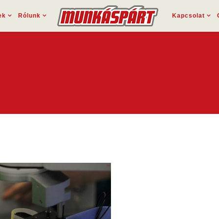
ek
Rólunk
Kapcsolat