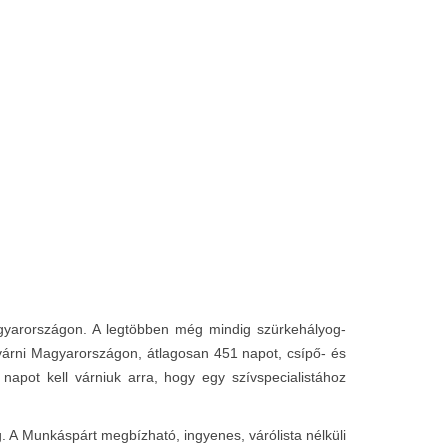
agyarországon. A legtöbben még mindig szürkehályog-
l várni Magyarországon, átlagosan 451 napot, csípő- és
apot kell várniuk arra, hogy egy szívspecialistához
. A Munkáspárt megbízható, ingyenes, várólista nélküli