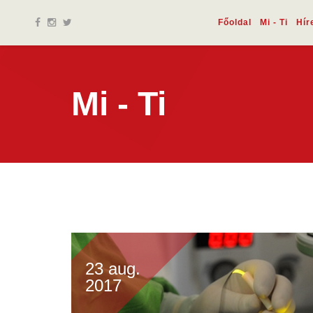
Főoldal
Mi - Ti
Hír
Mi - Ti
23 aug.
2017