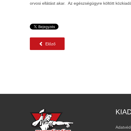
orvosi ellátást akar. Az egészségügyre költött közkia
Előző
KIA
Adatvéd