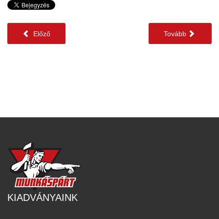
Előző
Tovább
KIADVÁNYAINK