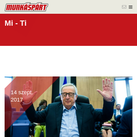
Mi - Ti
14 szept.
2017