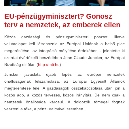
EU-pénzügyminisztert? Gonosz
terv a nemzetek, az emberek ellen
Közös gazdasági és pénzügyminiszteri posztot, illetve
valutaalapot kell létrehoznia az Európai Uniónak a belső piac
megerősítése, az integráció mélyítése érdekében - jelentette ki
szerdai évértékelő beszédében Jean-Claude Juncker, az Európai
Bizottság elnöke. (
http://mti.hu
)
Juncker javaslata újabb lépés az európai nemzetek
önállóságának felszámolása, az Európai Egyesült Államok
megteremtése felé. A gazdaságok összekapcsolása után jön a
közös adó, a közös tervezés, közös irányítás. De nem csak a
nemzetek önállósága károsul. A dolgozók tömegei fognak
veszteni a tőke, a pénz uralmával szemben.