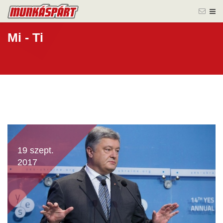
Mi - Ti
19 szept.
2017