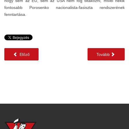
hogy sem az EU, sem az USA nem fog tiltakozni, mivel nekik
fontosabb Porosenko nacionalista-fasiszta rendszerének
fenntartása.
Előző
Tovább