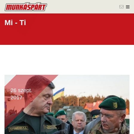
Mi - Ti
26 szept.
2017