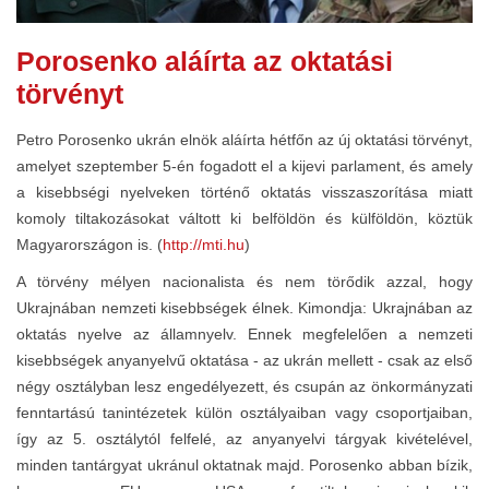
Porosenko aláírta az oktatási
törvényt
Petro Porosenko ukrán elnök aláírta hétfőn az új oktatási törvényt,
amelyet szeptember 5-én fogadott el a kijevi parlament, és amely
a kisebbségi nyelveken történő oktatás visszaszorítása miatt
komoly tiltakozásokat váltott ki belföldön és külföldön, köztük
Magyarországon is. (
http://mti.hu
)
A törvény mélyen nacionalista és nem törődik azzal, hogy
Ukrajnában nemzeti kisebbségek élnek. Kimondja: Ukrajnában az
oktatás nyelve az államnyelv. Ennek megfelelően a nemzeti
kisebbségek anyanyelvű oktatása - az ukrán mellett - csak az első
négy osztályban lesz engedélyezett, és csupán az önkormányzati
fenntartású tanintézetek külön osztályaiban vagy csoportjaiban,
így az 5. osztálytól felfelé, az anyanyelvi tárgyak kivételével,
minden tantárgyat ukránul oktatnak majd. Porosenko abban bízik,