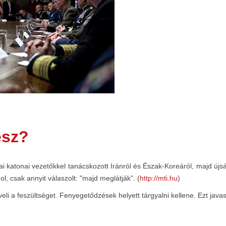
esz?
 katonai vezetőkkel tanácskozott Iránról és Észak-Koreáról, majd újság
l, csak annyit válaszolt: "majd meglátják". (
http://mti.hu
)
 a feszültséget. Fenyegetődzések helyett tárgyalni kellene. Ezt javas