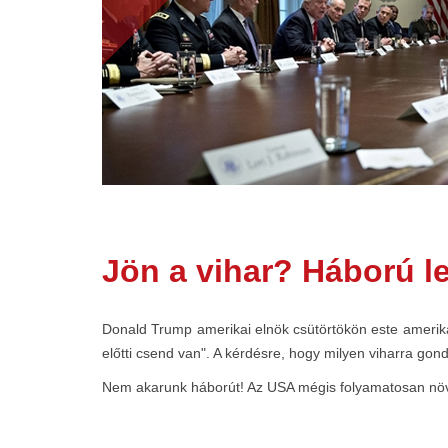
Jön a vihar? Háború l
Donald Trump amerikai elnök csütörtökön este amerikai
előtti csend van". A kérdésre, hogy milyen viharra gondo
Nem akarunk háborút! Az USA mégis folyamatosan növeli