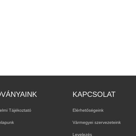
DVÁNYAINK
KAPCSOLAT
elmi Tájékoztató
Elérhetőségeink
nlapunk
Vármegyei szervezeteink
Levelezés