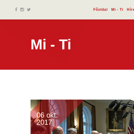
Főoldal
Mi - Ti
Hír
Mi - Ti
06 okt.
2017