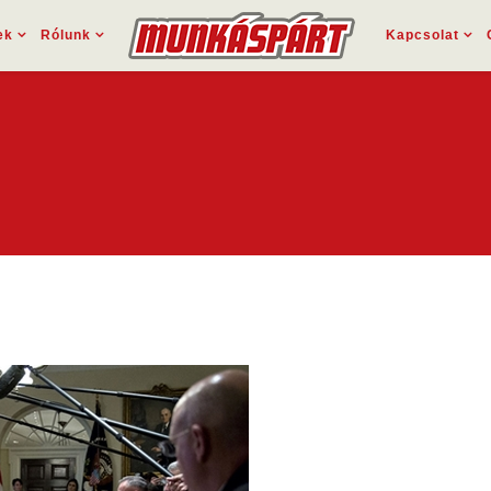
ek
Rólunk
Kapcsolat