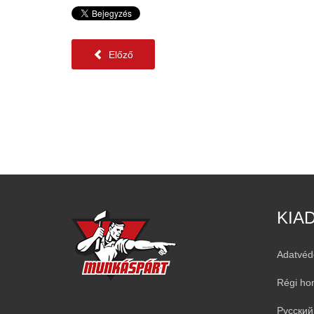
Előző
KIA
Adatvéd
Régi ho
Русский