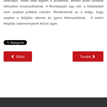
sikerüljön, minél több legyen a probléma, amiből aztán politikai
előnyöket kovácsolhatnak. A Munkáspárt úgy véli: a felújításból
nem szabad politikát csinálni. Mindenkinek az a dolga, hogy
segítse a felújítás sikeres és gyors lebonyolítását. A metró
felújítás valamennyiünk közös ügye.
Előző
Tovább