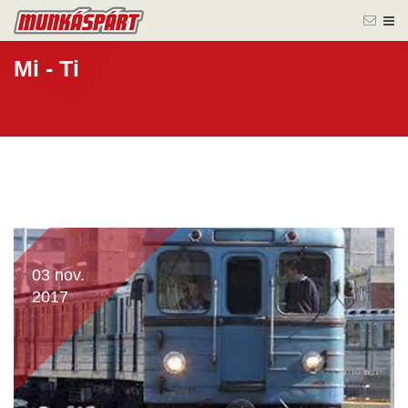
Mi - Ti
03 nov.
2017