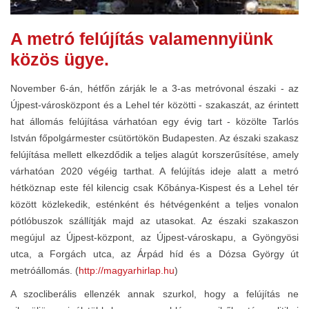
A metró felújítás valamennyiünk
közös ügye.
November 6-án, hétfőn zárják le a 3-as metróvonal északi - az
Újpest-városközpont és a Lehel tér közötti - szakaszát, az érintett
hat állomás felújítása várhatóan egy évig tart - közölte Tarlós
István főpolgármester csütörtökön Budapesten. Az északi szakasz
felújítása mellett elkezdődik a teljes alagút korszerűsítése, amely
várhatóan 2020 végéig tarthat. A felújítás ideje alatt a metró
hétköznap este fél kilencig csak Kőbánya-Kispest és a Lehel tér
között közlekedik, esténként és hétvégenként a teljes vonalon
pótlóbuszok szállítják majd az utasokat. Az északi szakaszon
megújul az Újpest-központ, az Újpest-városkapu, a Gyöngyösi
utca, a Forgách utca, az Árpád híd és a Dózsa György út
metróállomás. (
http://magyarhirlap.hu
)
A szocliberális ellenzék annak szurkol, hogy a felújítás ne