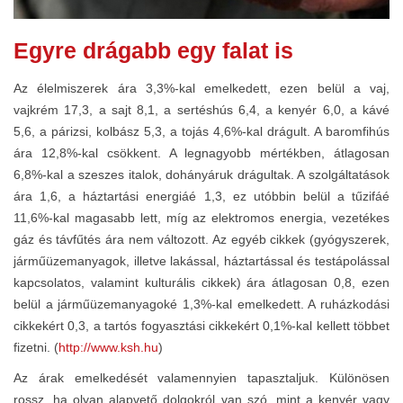
Egyre drágabb egy falat is
Az élelmiszerek ára 3,3%-kal emelkedett, ezen belül a vaj,
vajkrém 17,3, a sajt 8,1, a sertéshús 6,4, a kenyér 6,0, a kávé
5,6, a párizsi, kolbász 5,3, a tojás 4,6%-kal drágult. A baromfihús
ára 12,8%-kal csökkent. A legnagyobb mértékben, átlagosan
6,8%-kal a szeszes italok, dohányáruk drágultak. A szolgáltatások
ára 1,6, a háztartási energiáé 1,3, ez utóbbin belül a tűzifáé
11,6%-kal magasabb lett, míg az elektromos energia, vezetékes
gáz és távfűtés ára nem változott. Az egyéb cikkek (gyógyszerek,
járműüzemanyagok, illetve lakással, háztartással és testápolással
kapcsolatos, valamint kulturális cikkek) ára átlagosan 0,8, ezen
belül a járműüzemanyagoké 1,3%-kal emelkedett. A ruházkodási
cikkekért 0,3, a tartós fogyasztási cikkekért 0,1%-kal kellett többet
fizetni. (
http://www.ksh.hu
)
Az árak emelkedését valamennyien tapasztaljuk. Különösen
rossz, ha olyan alapvető dolgokról van szó, mint a kenyér vagy