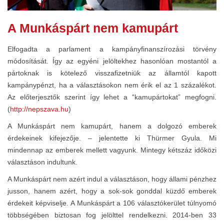
A Munkáspárt nem kamupárt
Elfogadta a parlament a kampányfinanszírozási törvény
módosítását. Így az egyéni jelöltekhez hasonlóan mostantól a
pártoknak is kötelező visszafizetniük az államtól kapott
kampánypénzt, ha a választásokon nem érik el az 1 százalékot.
Az előterjesztők szerint így lehet a “kamupártokat” megfogni.
(
http://nepszava.hu
)
A Munkáspárt nem kamupárt, hanem a dolgozó emberek
érdekeinek kifejezője. – jelentette ki Thürmer Gyula. Mi
mindennap az emberek mellett vagyunk. Mintegy kétszáz időközi
választáson indultunk.
A Munkáspárt nem azért indul a választáson, hogy állami pénzhez
jusson, hanem azért, hogy a sok-sok gonddal küzdő emberek
érdekeit képviselje. A Munkáspárt a 106 választókerület túlnyomó
többségében biztosan fog jelölttel rendelkezni. 2014-ben 33