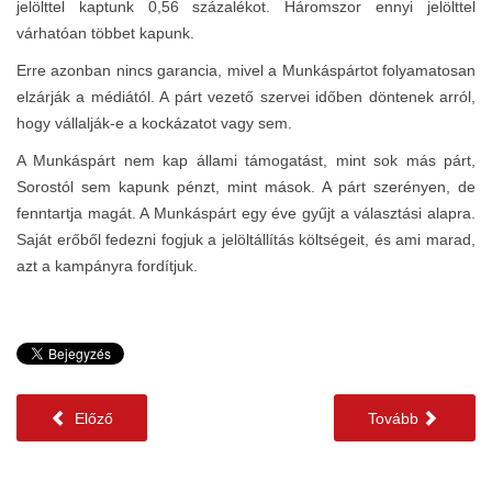
jelölttel kaptunk 0,56 százalékot. Háromszor ennyi jelölttel
várhatóan többet kapunk.
Erre azonban nincs garancia, mivel a Munkáspártot folyamatosan
elzárják a médiától. A párt vezető szervei időben döntenek arról,
hogy vállalják-e a kockázatot vagy sem.
A Munkáspárt nem kap állami támogatást, mint sok más párt,
Sorostól sem kapunk pénzt, mint mások. A párt szerényen, de
fenntartja magát. A Munkáspárt egy éve gyűjt a választási alapra.
Saját erőből fedezni fogjuk a jelöltállítás költségeit, és ami marad,
azt a kampányra fordítjuk.
Előző
Tovább