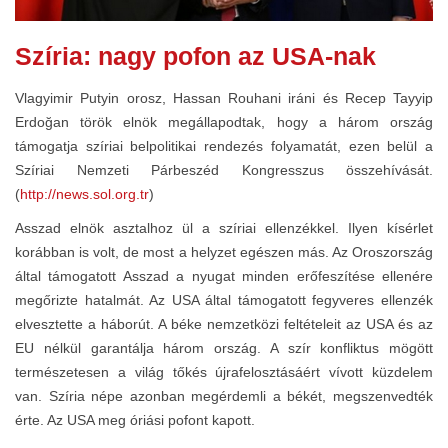
Szíria: nagy pofon az USA-nak
Vlagyimir Putyin orosz, Hassan Rouhani iráni és Recep Tayyip
Erdoğan török elnök megállapodtak, hogy a három ország
támogatja szíriai belpolitikai rendezés folyamatát, ezen belül a
Szíriai Nemzeti Párbeszéd Kongresszus összehívását.
(
http://news.sol.org.tr
)
Asszad elnök asztalhoz ül a szíriai ellenzékkel. Ilyen kísérlet
korábban is volt, de most a helyzet egészen más. Az Oroszország
által támogatott Asszad a nyugat minden erőfeszítése ellenére
megőrizte hatalmát. Az USA által támogatott fegyveres ellenzék
elvesztette a háborút. A béke nemzetközi feltételeit az USA és az
EU nélkül garantálja három ország. A szír konfliktus mögött
természetesen a világ tőkés újrafelosztásáért vívott küzdelem
van. Szíria népe azonban megérdemli a békét, megszenvedték
érte. Az USA meg óriási pofont kapott.