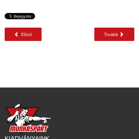
Előző
Tovább
KIADVÁNYAINK