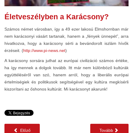
Életveszélyben a Karácsony?
Számos német városban, így a 49 ezer lakosú Elmshornban már
nem karácsonyi vásárt tartanak, hanem a „fények ünnepét”, arra
hivatkozva, hogy a karácsony sérti a bevándorolt iszlám hívők
érzéseit. (
http://www.pi-news.net
)
A karácsony sorsára juthat az európai civilizáció számos értéke,
ha így mennek a dolgok tovább. Itt már nem különböző kultúrák
együttéléséről van szó, hanem arról, hogy a liberális európai
értelmiségiek és politikusok segítségével egy kultúra megkísérli
kiszorítani az őshonos kultúrát. Mi karácsonyt akarunk!
Előző
Tovább