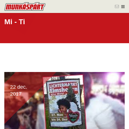
Mi - Ti
22 dec.
2017