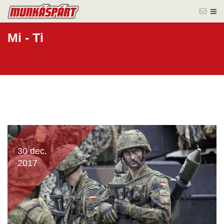
Mi - Ti
30 dec.
2017