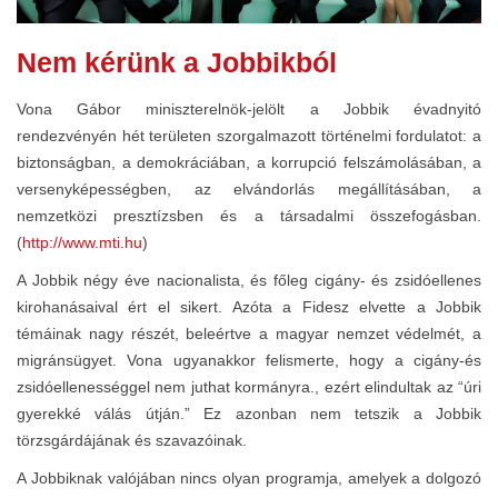
Nem kérünk a Jobbikból
Vona Gábor miniszterelnök-jelölt a Jobbik évadnyitó
rendezvényén hét területen szorgalmazott történelmi fordulatot: a
biztonságban, a demokráciában, a korrupció felszámolásában, a
versenyképességben, az elvándorlás megállításában, a
nemzetközi presztízsben és a társadalmi összefogásban.
(
http://www.mti.hu
)
A Jobbik négy éve nacionalista, és főleg cigány- és zsidóellenes
kirohanásaival ért el sikert. Azóta a Fidesz elvette a Jobbik
témáinak nagy részét, beleértve a magyar nemzet védelmét, a
migránsügyet. Vona ugyanakkor felismerte, hogy a cigány-és
zsidóellenességgel nem juthat kormányra., ezért elindultak az “úri
gyerekké válás útján.” Ez azonban nem tetszik a Jobbik
törzsgárdájának és szavazóinak.
A Jobbiknak valójában nincs olyan programja, amelyek a dolgozó