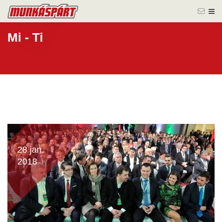
Mi - Ti
28 jan.
2018