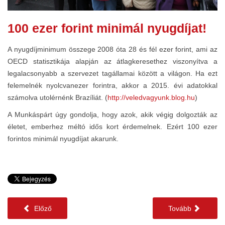
100 ezer forint minimál nyugdíjat!
A nyugdíjminimum összege 2008 óta 28 és fél ezer forint, ami az
OECD statisztikája alapján az átlagkeresethez viszonyítva a
legalacsonyabb a szervezet tagállamai között a világon. Ha ezt
felemelnék nyolcvanezer forintra, akkor a 2015. évi adatokkal
számolva utolérnénk Brazíliát. (
http://veledvagyunk.blog.hu
)
A Munkáspárt úgy gondolja, hogy azok, akik végig dolgozták az
életet, emberhez méltó idős kort érdemelnek. Ezért 100 ezer
forintos minimál nyugdíjat akarunk.
Előző
Tovább