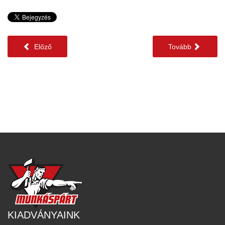
Előző
Tovább
KIADVÁNYAINK