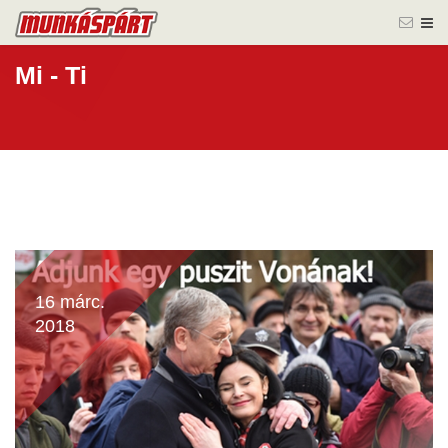
Mi - Ti
16 márc.
2018