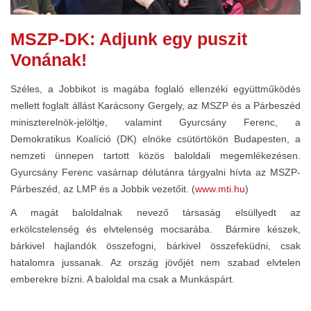
MSZP-DK: Adjunk egy puszit
Vonának!
Széles, a Jobbikot is magába foglaló ellenzéki együttműködés
mellett foglalt állást Karácsony Gergely, az MSZP és a Párbeszéd
miniszterelnök-jelöltje, valamint Gyurcsány Ferenc, a
Demokratikus Koalíció (DK) elnöke csütörtökön Budapesten, a
nemzeti ünnepen tartott közös baloldali megemlékezésen.
Gyurcsány Ferenc vasárnap délutánra tárgyalni hívta az MSZP-
Párbeszéd, az LMP és a Jobbik vezetőit. (
www.mti.hu
)
A magát baloldalnak nevező társaság elsüllyedt az
erkölcstelenség és elvtelenség mocsarába. Bármire készek,
bárkivel hajlandók összefogni, bárkivel összefeküdni, csak
hatalomra jussanak. Az ország jövőjét nem szabad elvtelen
emberekre bízni. A baloldal ma csak a Munkáspárt.