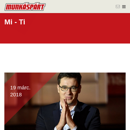
Mi - Ti
19 márc.
2018