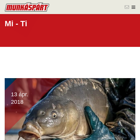
Mi - Ti
13 ápr.
2018