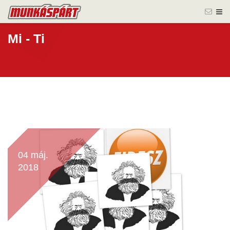
Mi - Ti
04 máj.
2018