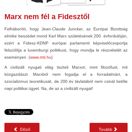
Marx nem fél a Fidesztől
Felháborító, hogy Jean-Claude Juncker, az Európai Bizottság
elnöke beszédet mond Karl Marx születésének 200. évfordulóján,
ezért a Fidesz-KDNP európai parlamenti képviselőcsoportja
felszólítja a luxemburgi politikust, hogy mondja le részvételét az
eseményen. (
www.mti.hu
)
A civilizált nyugati világ tiszteli Marxot, mint filozófust, mit
közgazdászt. Marxból nem fogadja el a forradalmárt, a
szocializmus teoretikusát, de 200 év távlatából nem csinál belőle
napi politikai ügyet. Na, de az a civilizált nyugat!
Előző
Tovább