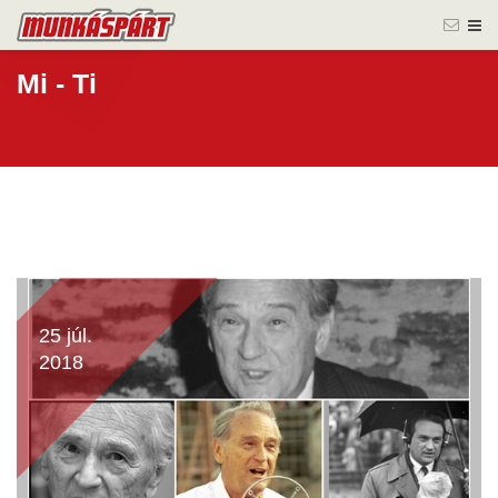
Mi - Ti
25 júl.
2018