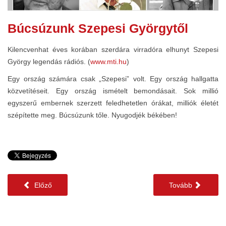
Búcsúzunk Szepesi Györgytől
Kilencvenhat éves korában szerdára virradóra elhunyt Szepesi
György legendás rádiós. (
www.mti.hu
)
Egy ország számára csak „Szepesi” volt. Egy ország hallgatta
közvetítéseit. Egy ország ismételt bemondásait. Sok millió
egyszerű embernek szerzett feledhetetlen órákat, milliók életét
szépítette meg. Búcsúzunk tőle. Nyugodjék békében!
Előző
Tovább