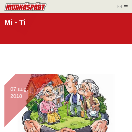
Mi - Ti
07 aug.
2018