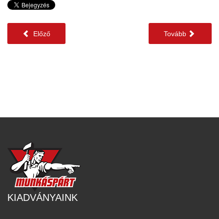
Előző
Tovább
KIADVÁNYAINK