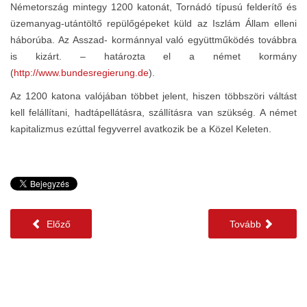
Németország mintegy 1200 katonát, Tornádó típusú felderítő és
üzemanyag-utántöltő repülőgépeket küld az Iszlám Állam elleni
háborúba. Az Asszad- kormánnyal való együttműködés továbbra
is kizárt. – határozta el a német kormány
(
http://www.bundesregierung.de
).
Az 1200 katona valójában többet jelent, hiszen többszöri váltást
kell felállítani, hadtápellátásra, szállításra van szükség. A német
kapitalizmus ezúttal fegyverrel avatkozik be a Közel Keleten.
Előző
Tovább