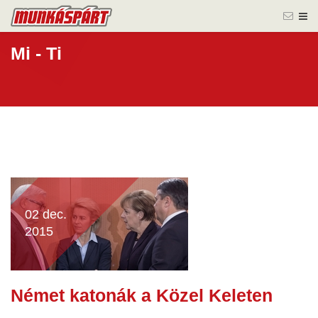
Mi - Ti
02 dec.
2015
Német katonák a Közel Keleten