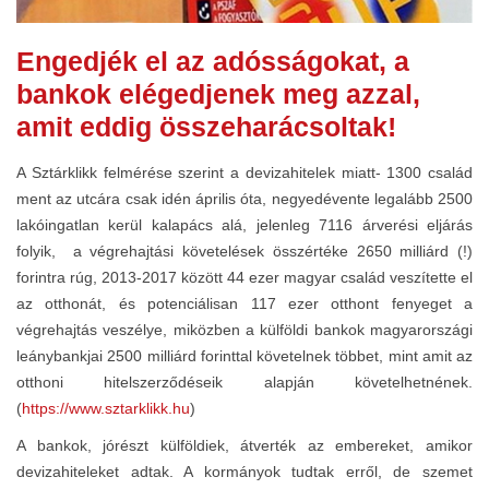
Engedjék el az adósságokat, a
bankok elégedjenek meg azzal,
amit eddig összeharácsoltak!
A Sztárklikk felmérése szerint a devizahitelek miatt- 1300 család
ment az utcára csak idén április óta, negyedévente legalább 2500
lakóingatlan kerül kalapács alá, jelenleg 7116 árverési eljárás
folyik, a végrehajtási követelések összértéke 2650 milliárd (!)
forintra rúg, 2013-2017 között 44 ezer magyar család veszítette el
az otthonát, és potenciálisan 117 ezer otthont fenyeget a
végrehajtás veszélye, miközben a külföldi bankok magyarországi
leánybankjai 2500 milliárd forinttal követelnek többet, mint amit az
otthoni hitelszerződéseik alapján követelhetnének.
(
https://www.sztarklikk.hu
)
A bankok, jórészt külföldiek, átverték az embereket, amikor
devizahiteleket adtak. A kormányok tudtak erről, de szemet