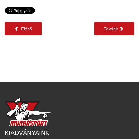
Előző
Tovább
KIADVÁNYAINK