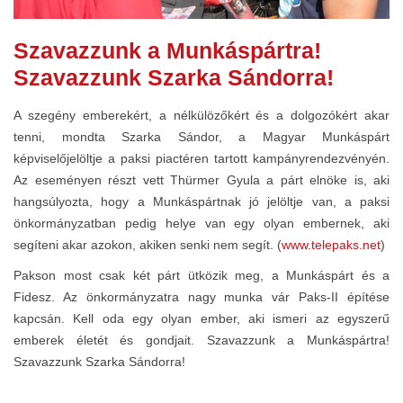
Szavazzunk a Munkáspártra!
Szavazzunk Szarka Sándorra!
A szegény emberekért, a nélkülözőkért és a dolgozókért akar
tenni, mondta Szarka Sándor, a Magyar Munkáspárt
képviselőjelöltje a paksi piactéren tartott kampányrendezvényén.
Az eseményen részt vett Thürmer Gyula a párt elnöke is, aki
hangsúlyozta, hogy a Munkáspártnak jó jelöltje van, a paksi
önkormányzatban pedig helye van egy olyan embernek, aki
segíteni akar azokon, akiken senki nem segít. (
www.telepaks.net
)
Pakson most csak két párt ütközik meg, a Munkáspárt és a
Fidesz. Az önkormányzatra nagy munka vár Paks-II építése
kapcsán. Kell oda egy olyan ember, aki ismeri az egyszerű
emberek életét és gondjait. Szavazzunk a Munkáspártra!
Szavazzunk Szarka Sándorra!