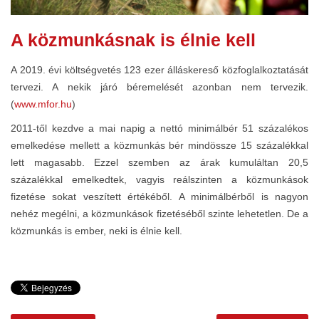
A közmunkásnak is élnie kell
A 2019. évi költségvetés 123 ezer álláskereső közfoglalkoztatását
tervezi. A nekik járó béremelését azonban nem tervezik.
(
www.mfor.hu
)
2011-től kezdve a mai napig a nettó minimálbér 51 százalékos
emelkedése mellett a közmunkás bér mindössze 15 százalékkal
lett magasabb. Ezzel szemben az árak kumuláltan 20,5
százalékkal emelkedtek, vagyis reálszinten a közmunkások
fizetése sokat veszített értékéből. A minimálbérből is nagyon
nehéz megélni, a közmunkások fizetéséből szinte lehetetlen. De a
közmunkás is ember, neki is élnie kell.