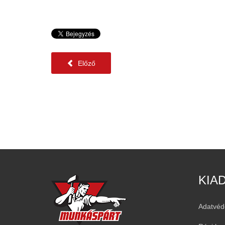
Előző
KIA
Adatvéd