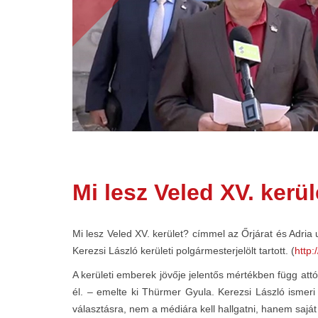
Mi lesz Veled XV. kerül
Mi lesz Veled XV. kerület? címmel az Őrjárat és Adria
Kerezsi László kerületi polgármesterjelölt tartott. (
http:
A kerületi emberek jövője jelentős mértékben függ attól
él. – emelte ki Thürmer Gyula. Kerezsi László ismer
választásra, nem a médiára kell hallgatni, hanem saj