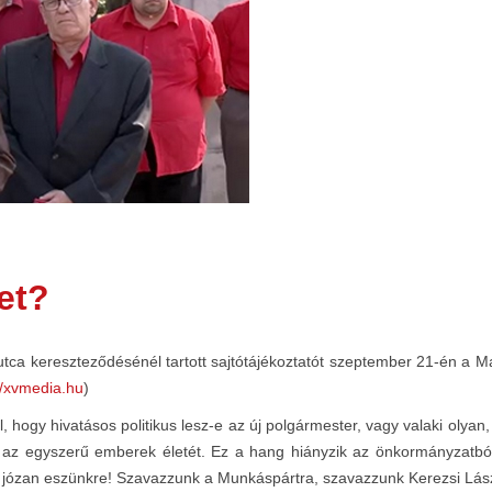
et?
 utca kereszteződésénél tartott sajtótájékoztatót szeptember 21-én a
//xvmedia.hu
)
, hogy hivatásos politikus lesz-e az új polgármester, vagy valaki olyan
i az egyszerű emberek életét. Ez a hang hiányzik az önkormányzatból
át józan eszünkre! Szavazzunk a Munkáspártra, szavazzunk Kerezsi Lás