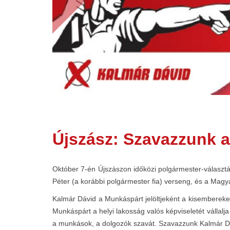
Újszász: Szavazzunk a
Október 7-én Újszászon időközi polgármester-választás
Péter (a korábbi polgármester fia) verseng, és a Magya
Kalmár Dávid a Munkáspárt jelöltjeként a kisembereket,
Munkáspárt a helyi lakosság valós képviseletét vállal
a munkások, a dolgozók szavát. Szavazzunk Kalmár D