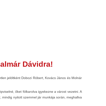
almár Dávidra!
etlen jelöltként Dobozi Róbert, Kovács János és Molnár
pviselné, őket fölkarolva igyekezne a várost vezetni. A
r, mindig nyitott szemmel jár munkája során, meghallva