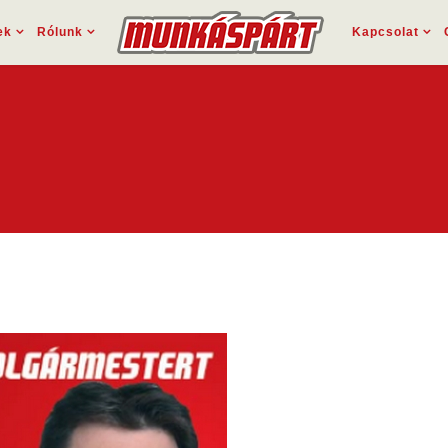
ek
Rólunk
Kapcsolat