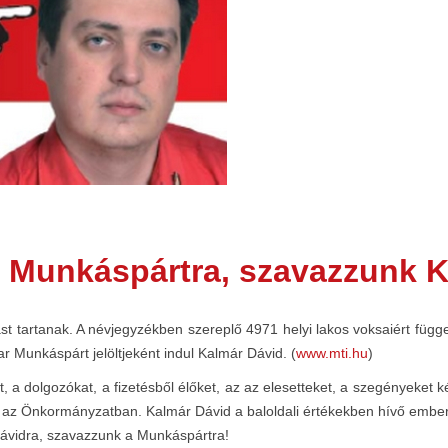
 Munkáspártra, szavazzunk K
t tartanak. A névjegyzékben szereplő 4971 helyi lakos voksaiért függ
r Munkáspárt jelöltjeként indul Kalmár Dávid. (
www.mti.hu
)
 a dolgozókat, a fizetésből élőket, az az elesetteket, a szegényeket ké
ja az Önkormányzatban. Kalmár Dávid a baloldali értékekben hívő embe
ávidra, szavazzunk a Munkáspártra!