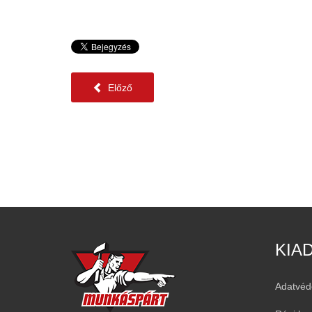
Előző
KIA
Adatvéd