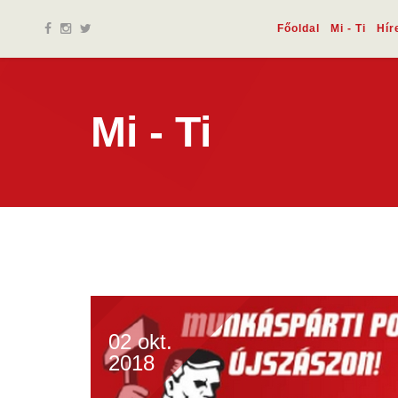
Főoldal
Mi - Ti
Hír
Mi - Ti
02 okt.
2018