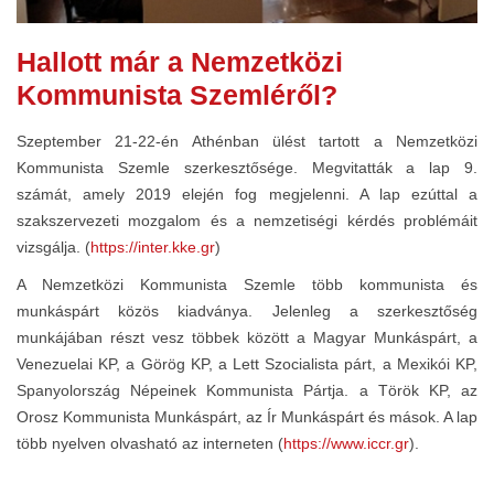
Hallott már a Nemzetközi
Kommunista Szemléről?
Szeptember 21-22-én Athénban ülést tartott a Nemzetközi
Kommunista Szemle szerkesztősége. Megvitatták a lap 9.
számát, amely 2019 elején fog megjelenni. A lap ezúttal a
szakszervezeti mozgalom és a nemzetiségi kérdés problémáit
vizsgálja. (
https://inter.kke.gr
)
A Nemzetközi Kommunista Szemle több kommunista és
munkáspárt közös kiadványa. Jelenleg a szerkesztőség
munkájában részt vesz többek között a Magyar Munkáspárt, a
Venezuelai KP, a Görög KP, a Lett Szocialista párt, a Mexikói KP,
Spanyolország Népeinek Kommunista Pártja. a Török KP, az
Orosz Kommunista Munkáspárt, az Ír Munkáspárt és mások. A lap
több nyelven olvasható az interneten (
https://www.iccr.gr
).