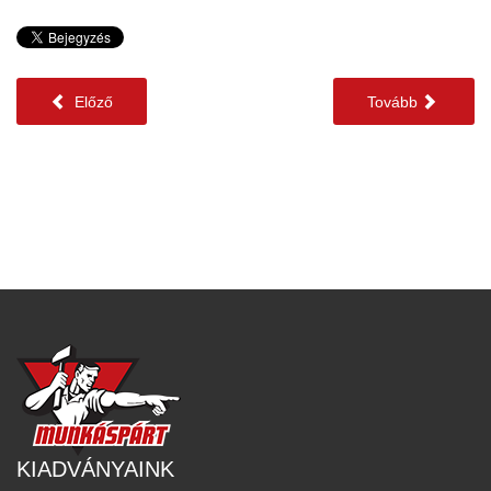
Előző
Tovább
KIADVÁNYAINK