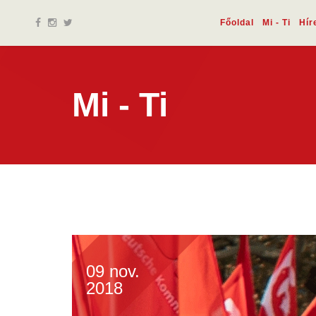
Főoldal
Mi - Ti
Hír
Mi - Ti
09 nov.
2018