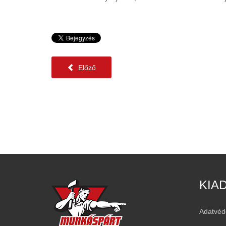
Előző
KIA
Adatvéd