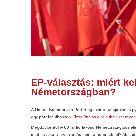
EP-választás: miért ke
Németországban?
A Német Kommunista Párt megkezdte az ajánlások gyű
egy párt indulhasson. (
http://news.dkp.suhail.uberspa
Megdöbbentő! A 83 millió lakosú Németországban elég
mint hatszor annyi ajánlás, mint a németeknél? Aki tudj