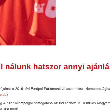
ll nálunk hatszor annyi ajánlá
jtését a 2019. évi Európai Parlamenti választásokra. Németországba
ce.de
)
 4 ezer állampolgár támogatása az induláshoz. A 10 milliós Magyaro
a, írja meg!