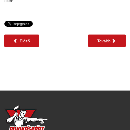
őket!
Előző
Tovább