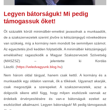
Legyen bátorságuk! Mi pedig
támogassuk őket!
Öt százalék körüli minimálbér-emelést javasolnak a munkaadók,
de a szakszervezetek szerint jövőre is kétszámjegyű növekedésre
van szükség, míg a kormány nem mondott be semmilyen számot.
Az egyeztetés jövő kedden folytatódik. A minimálbér kétszámjegyű
emeléséhez ragaszkodik a Magyar Szakszervezeti Szövetség
(MASZSZ) – jelentette ki Kordás
László. (
https://veledvagyunk.blog.hu
)
Nem három oldal tárgyal, hanem csak kettő. A kormány és a
munkaadók egy oldalon vannak, ők a tőkések. Ugyanazt akarják,
csak megosztják a szerepeket. A szakszervezetek, azaz a
dolgozók sikere attól függ, hogy milyen eszközeik vannak az
érdekeik érvényesítésére és van-e bátorságuk ezeket az
eszközöket alkalmazni. Legyen bátorságuk! Mi pedig támogassuk