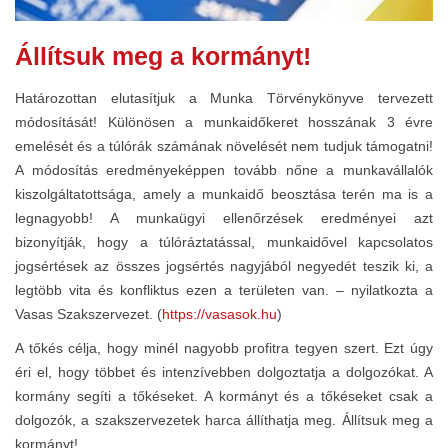
Állítsuk meg a kormányt!
Határozottan elutasítjuk a Munka Törvénykönyve tervezett
módosítását! Különösen a munkaidőkeret hosszának 3 évre
emelését és a túlórák számának növelését nem tudjuk támogatni!
A módosítás eredményeképpen tovább nőne a munkavállalók
kiszolgáltatottsága, amely a munkaidő beosztása terén ma is a
legnagyobb! A munkaügyi ellenőrzések eredményei azt
bizonyítják, hogy a túlóráztatással, munkaidővel kapcsolatos
jogsértések az összes jogsértés nagyjából negyedét teszik ki, a
legtöbb vita és konfliktus ezen a területen van. – nyilatkozta a
Vasas Szakszervezet. (
https://vasasok.hu
)
A tőkés célja, hogy minél nagyobb profitra tegyen szert. Ezt úgy
éri el, hogy többet és intenzívebben dolgoztatja a dolgozókat. A
kormány segíti a tőkéseket. A kormányt és a tőkéseket csak a
dolgozók, a szakszervezetek harca állíthatja meg. Állítsuk meg a
kormányt!