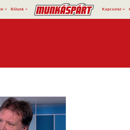
ek
Rólunk
Kapcsolat