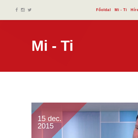
Főoldal
Mi - Ti
Hír
Mi - Ti
15 dec.
2015