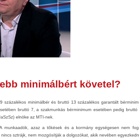
ebb minimálbért követel?
ó 9 százalékos minimálbér és bruttó 13 százalékos garantált bérmin
esetében bruttó 7, a szakmunkás bérminimum esetében pedig bruttó 
MaSzSz) elnöke az MTI-nek.
. A munkaadók, azaz a tőkések és a kormány egységesen nem fogadt
, nincs sztrájk, nem mozgósítják a dolgozókat, akik nevében egyezkedn