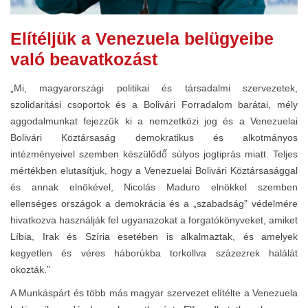
Elítéljük a Venezuela belügyeibe
való beavatkozást
„Mi, magyarországi politikai és társadalmi szervezetek,
szolidaritási csoportok és a Bolivári Forradalom barátai, mély
aggodalmunkat fejezzük ki a nemzetközi jog és a Venezuelai
Bolivári Köztársaság demokratikus és alkotmányos
intézményeivel szemben készülődő̋ súlyos jogtiprás miatt. Teljes
mértékben elutasítjuk, hogy a Venezuelai Bolivári Köztársasággal
és annak elnökével, Nicolás Maduro elnökkel szemben
ellenséges országok a demokrácia és a „szabadság” védelmére
hivatkozva használják fel ugyanazokat a forgatókönyveket, amiket
Líbia, Irak és Szíria esetében is alkalmaztak, és amelyek
kegyetlen és véres háborúkba torkollva százezrek halálát
okozták.”
A Munkáspárt és több más magyar szervezet elítélte a Venezuela