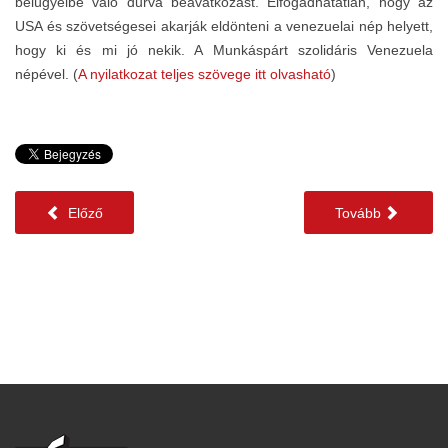
belügyeibe való durva beavatkozást. Elfogadhatatlan, hogy az
USA és szövetségesei akarják eldönteni a venezuelai nép helyett,
hogy ki és mi jó nekik. A Munkáspárt szolidáris Venezuela
népével. (
A nyilatkozat teljes szövege itt olvasható
)
Előző
Tovább