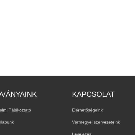
DVÁNYAINK
KAPCSOLAT
elmi Tájékoztató
Elérhetőségeink
nlapunk
Vármegyei szervezeteink
Levelezés