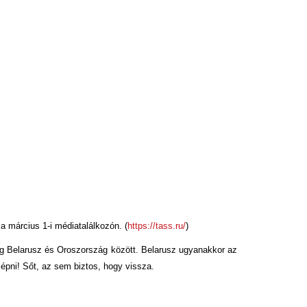
 március 1-i médiatalálkozón. (
https://tass.ru/
)
eg Belarusz és Oroszország között. Belarusz ugyanakkor az
lépni! Sőt, az sem biztos, hogy vissza.