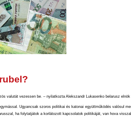
rubel?
s valutát vezessen be. – nyilatkozta Alekszandr Lukasenko belarusz elnök a
egymással. Ugyancsak szoros politikai és katonai együttműködés valósul m
usszal, ha folytatjátok a korlátozott kapcsolatok politikáját, van hova vissza