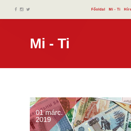
Főoldal
Mi - Ti
Hír
Mi - Ti
01 márc.
2019