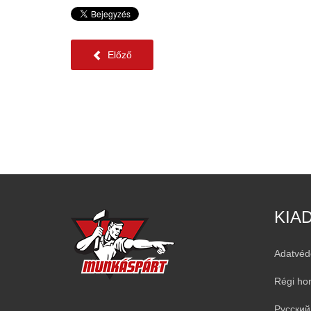
Előző
KIA
Adatvéd
Régi ho
Русский