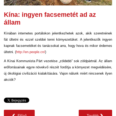
Kína: ingyen facsemetét ad az
állam
Kínában internetes portálokon jelentkezhetek azok, akik szeretnének
fát ültetni és ezzel szebbé tenni környezetüket. A jelentkezők ingyen
kapnak facsemetéket és tanácsokat arra, hogy hova és mikor érdemes
ültetni. (
http://en.people.cn/
)
A Kínai Kommunista Párt vezetése „zöldebb” sok zöldpártnál. Az állam
erőforrásainak egyre növekvő részét fordítja a környezet megvédésére,
új ökológiai civilizáció kialakítására. Vajon nálunk miért nincsenek ilyen
akciók?
Előző
Tovább