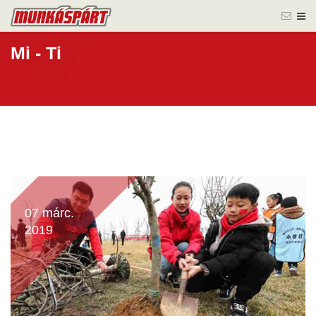
Mi - Ti
07 márc.
2019