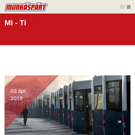
Mi - Ti
03 ápr.
2019