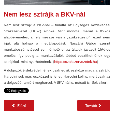
Nem lesz sztrájk a BKV-nál
Nem lesz sztrájk a BKV-nál – tudatta az Egységes Közlekedési
Szakszervezet (EKSZ) elnöke. Mint mondta, marad a 8%-os
alapbéremelés, amely messze van a „szükségestől”, ezért nem
írják alá holnap a megállapodást. Naszályi Gábor szerint
munkabeszüntetéssel sem érhető el az általuk javasolt 15%-os
emelés, így pedig a munkavállalók többet veszíthetnének egy
sztrájkkal, mint nyerhetnének. (
https://szakszervezetek.hu
)
A dolgozók érdekvédelmének csak egyik eszköze maga a sztrájk.
Harcolni sok más eszközzel is lehet. Harcolni kell is, mert csak az
a dolgozóé, amiért megharcol. A BKV-nál is, másutt is. Sok sikert!
Előző
Tovább