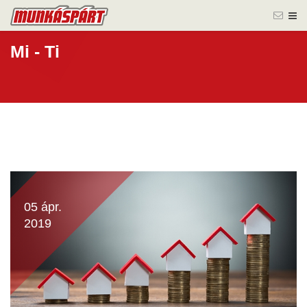
Mi - Ti
05 ápr.
2019