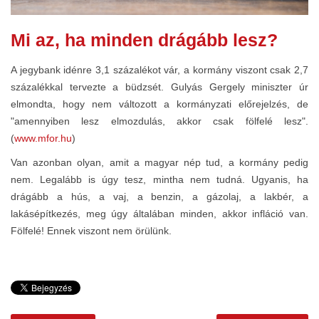
Mi az, ha minden drágább lesz?
A jegybank idénre 3,1 százalékot vár, a kormány viszont csak 2,7
százalékkal tervezte a büdzsét. Gulyás Gergely miniszter úr
elmondta, hogy nem változott a kormányzati előrejelzés, de
"amennyiben lesz elmozdulás, akkor csak fölfelé lesz".
(
www.mfor.hu
)
Van azonban olyan, amit a magyar nép tud, a kormány pedig
nem. Legalább is úgy tesz, mintha nem tudná. Ugyanis, ha
drágább a hús, a vaj, a benzin, a gázolaj, a lakbér, a
lakásépítkezés, meg úgy általában minden, akkor infláció van.
Fölfelé! Ennek viszont nem örülünk.