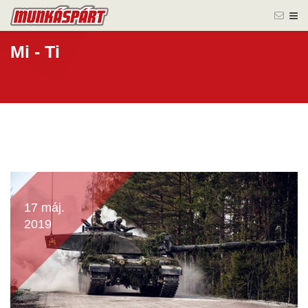
Mi - Ti
17 máj.
2019